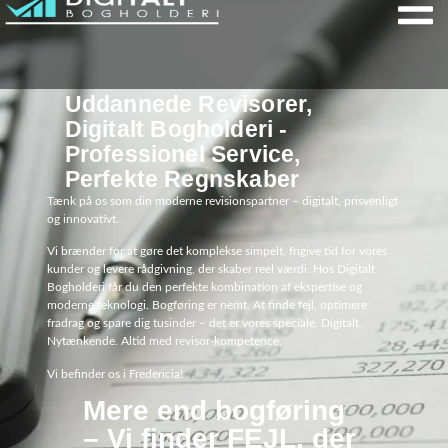
Uddannede Revisorer,
Digitalt Bogholderi -
Professionel Service,
Perfekte Regnskaber
Tænk på os som din moderne revisionspartner – digitalt, prisvenligt
og innovativt.
Vi brænder for at gøre det komplekse simpelt, frigive tid for vores
kunder og levere rådgivning, der skaber reel værdi. Hos Digitalt
Bogholderi får du den perfekte kombination af ekspertise og
moderne teknologi. Bogføring er nemt. At finde fejl, optimere
fradrag og spare dig tusinder – det er vores speciale. Digitalt.
Nytænkende. Altid med revisor-kompetence.
Vi befinder os i Fredericia!
Mere end bogføring
– Vi finder FEJL, der