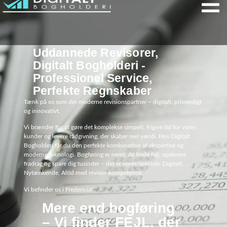
Uddannede Revisorer,
Digitalt Bogholderi -
Professionel Service,
Perfekte Regnskaber
Tænk på os som din moderne revisionspartner – digitalt, prisvenligt
og innovativt.
Vi brænder for at gøre det komplekse simpelt, frigive tid for vores
kunder og levere rådgivning, der skaber reel værdi. Hos Digitalt
Bogholderi får du den perfekte kombination af ekspertise og
moderne teknologi. Bogføring er nemt. At finde fejl, optimere
fradrag og spare dig tusinder – det er vores speciale. Digitalt.
Nytænkende. Altid med revisor-kompetence.
Vi befinder os i Fredericia!
Mere end bogføring
– Vi finder FEJL, der