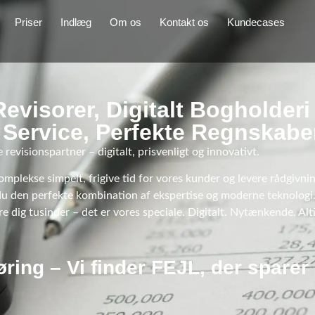
Priser
Indlæg
Om os
Kontakt os
Kundecases
visorer, Digitalt Bogholderi 
 Service, Perfekte Regnskabe
evisionspartner – digitalt, prisvenligt og innovativt.
mplekse simpelt, frigive tid for vores kunder og levere rådgivnin
du den perfekte kombination af ekspertise og moderne teknologi.
are dig tusinder – det er vores speciale. Digitalt. Nytænkende. A
ring – Vi finder FEJL, der sparer