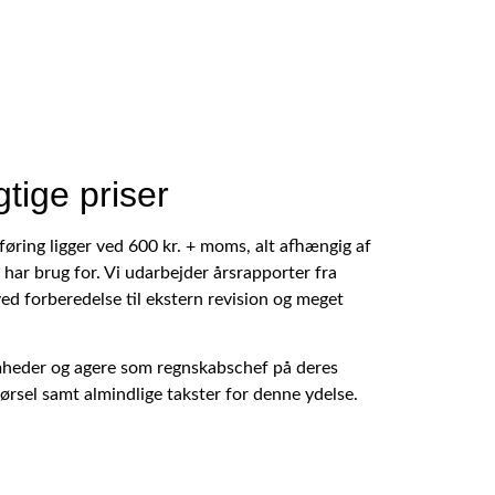
tige priser
øring ligger ved 600 kr. + moms, alt afhængig af
har brug for. Vi udarbejder årsrapporter fra
ved forberedelse til ekstern revision og meget
omheder og agere som regnskabschef på deres
kørsel samt almindlige takster for denne ydelse.