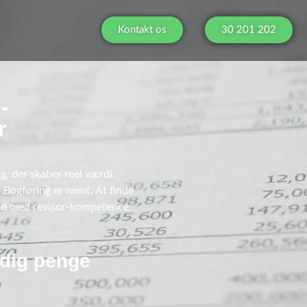
Kontakt os
30 201 202
-
r
g, der skaber reel værdi.
 Bogføring er nemt. At finde
ltid med revisor-kompetence.
 dig penge